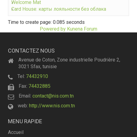
Welcome Mat
Card House: карты лояльности без облака
Time to create page: 0.085 seconds
Powered by
Kunena Forum
CONTACTEZ NOUS
Avenue de Coton, Zone industrielle Poudrière 2,
3021 Sfax, tunisie
Tel:
74432910
Fax:
74432885
Email:
contact@nis.com.tn
web:
http://www.nis.com.tn
MENU RAPIDE
Accueil