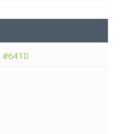
o
#6410