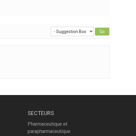
SECTEURS
Pharmaceutique et
parapharmaceutique