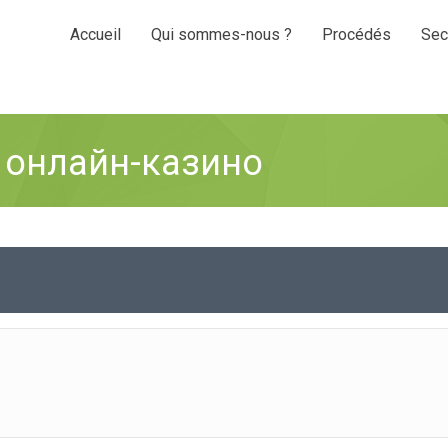
Accueil
Qui sommes-nous ?
Procédés
Sec
 онлайн-казино