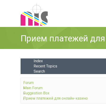
Прием платежей для
Index
Recent Topics
Search
Forum
Main Forum
Suggestion Box
Прием платежей для онлайн-казино