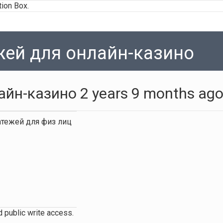
tion Box.
жей для онлайн-казино
айн-казино
2 years 9 months ag
тежей для физ лиц
d public write access.