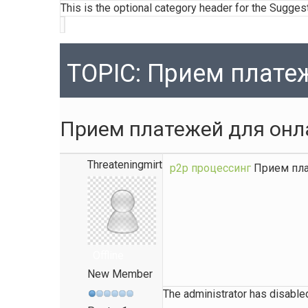
This is the optional category header for the Sugges
TOPIC: Прием плате
Прием платежей для онл
Threateningmirt
p2p процессинг
Прием пла
Offline
New Member
The administrator has disable