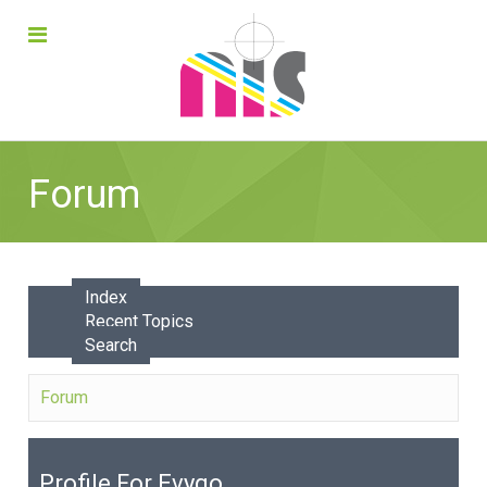
Forum
Index
Recent Topics
Search
Forum
Profile For Evyqo